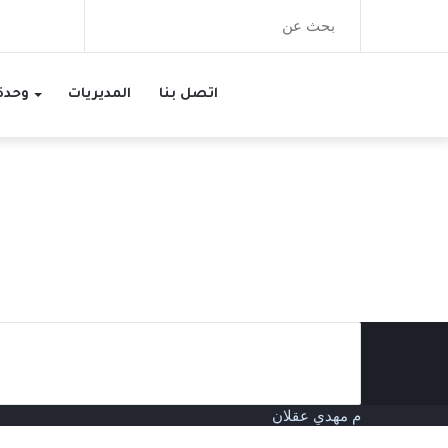
بحث
عن
اتصل بنا
المديريات
وحدة 
م مهدي عقلان
زر