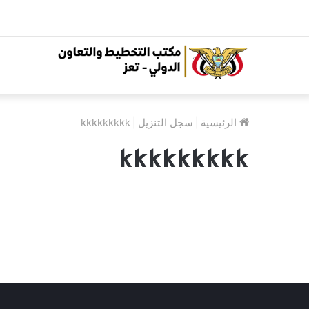
الرئيسية
|
سجل التنزيل
|
kkkkkkkkk
kkkkkkkkk