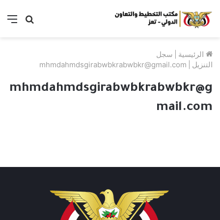
ئمة
بحث
عن
سجل
|
الرئيسية
mhmdahmdsgirabwbkrabwbkr@gmail.com
|
التنزيل
mhmdahmdsgirabwbkrabwbkr@g
mail.com