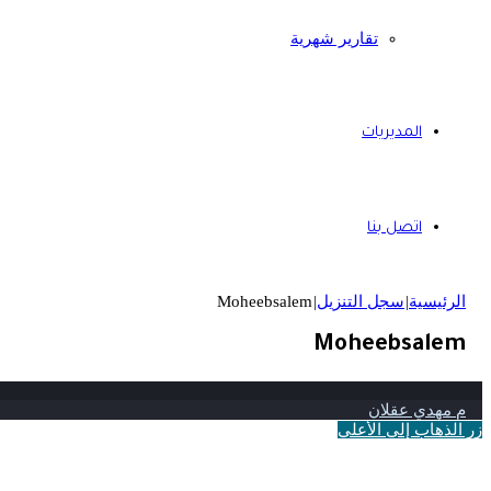
تقارير شهرية
المديريات
اتصل بنا
الرئيسية
|
سجل التنزيل
|
Moheebsalem
Moheebsalem
م مهدي عقلان
زر الذهاب إلى الأعلى