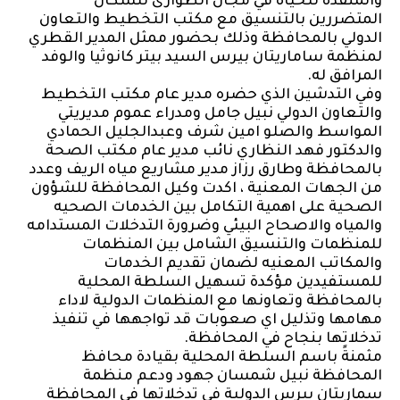
والمنقذة للحياة في مجال الطوارئ للسكان
المتضررين بالتنسيق مع مكتب التخطيط والتعاون
الدولي بالمحافظة وذلك بحضور ممثل المدير القطري
لمنظمة ساماريتان بيرس السيد بيتر كانوثيا والوفد
المرافق له.
وفي التدشين الذي حضره مدير عام مكتب التخطيط
والتعاون الدولي نبيل جامل ومدراء عموم مديريتي
المواسط والصلو امين شرف وعبدالجليل الحمادي
والدكتور فهد النظاري نائب مدير عام مكتب الصحة
بالمحافظة وطارق رزاز مدير مشاريع مياه الريف وعدد
من الجهات المعنية ، اكدت وكيل المحافظة للشؤون
الصحية على اهمية التكامل بين الخدمات الصحيه
والمياه والاصحاح البيئي وضرورة التدخلات المستدامه
للمنظمات والتنسيق الشامل بين المنظمات
والمكاتب المعنيه لضمان تقديم الخدمات
للمستفيدين مؤكدة تسهيل السلطة المحلية
بالمحافظة وتعاونها مع المنظمات الدولية لاداء
مهامها وتذليل اي صعوبات قد تواجهها في تنفيذ
تدخلاتها بنجاح في المحافظة.
مثمنةً باسم السلطة المحلية بقيادة محافظ
المحافظة نبيل شمسان جهود ودعم منظمة
سماريتان بيرس الدولية في تدخلاتها في المحافظة