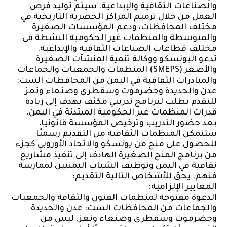
والصناعات الثقافية والإبداعية. سيتم توليد فرص
العمل من خلال ترميم المراكز الحضرية التاريخية في
مختلف المحافظات، ودعم المؤسسات الصغيرة
والمتوسطة والمنظمات غير الحكومية النشطة في
مختلف قطاعات الصناعات الثقافية والإبداعية.
تدعو اليونسكو ووكالة تنمية المنشآت الصغيرة
والأصغر (SMEPS) المنظمات والجمعيات والجماعات
والمبادرات الثقافية في اليمن من المحافظات الست:
عدن والحديدة وحضرموت وسقطرى وصنعاء وتعز
للتقدم بطلب لبرنامج تدريبي مكثف يهدف إلى زيادة
قدرات المنظمات غير الحكومية المبتدئة في اليمن.
بعد حضور التدريب وترخيص المؤسسة قانونيا،
ستتمكن المنظمات الثقافية من التقديم رسميًا
للحصول على منح من يونسكو والاتحاد الأوروبي كجزء
من برنامج المنح الصغيرة الهادف إلى تنفيذ مشاريع
ثقافية في اليمن وتوظيف الشباب اليمنيين لممارسة
فنهم. يحق للأشخاص التالية التقديم:
المعايير الإلزامية:
الدعوة مفتوحة لمنظمات الفنون والثقافة والجمعيات
والجماعات من المحافظات الست: عدن والحديدة
وحضرموت وسقطرى وصنعاء وتعز. ليس من