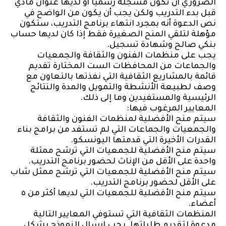
الضروري أن تكون مسجلة رسميًا أو لديها عنوان مادي
قبل بدء التدريب ولكن يجب أن يكون من الواضح في
نص الدعوة أنه بمجرد انتهاء برنامج التدريب، ستكون
مؤهلة لتلقي المنح الصغيرة فقط إذا كان لديها حساب
بنكي صالح وشهادة تسجيل.
يجب على منظمات الفنون والثقافة والجمعيات
والجماعات من المحافظات الست المختارة تقديم
قائمة بالمشاريع الثقافية التي نفذتها بالتعاون مع
وصف لطبيعة الأنشطة والتمويل والمدة والنتائج
الرئيسية والمستفيدين وما إلى ذلك.
المعايير المرغوب فيها:
سيتم منح الأفضلية لمنظمات الفنون والثقافة
والجمعيات والجماعات التي لم تستفد من برامج بناء
القدرات الأخيرة التي قدمتها اليونسكو.
سيتم منح الأفضلية للجمعيات التي ترشح ممثلة
واحدة على الأقل من الإناث لحضور برنامج التدريب.
سيتم منح الأفضلية للجمعيات التي ترشح ممثل شاب
على الأقل لحضور برنامج التدريب.
سيتم منح الأفضلية للجمعيات التي لديها أكثر من ٥
أعضاء.
المنظمات الثقافية التي تستوفي المعايير التالية
مدعوة لتقديم طلباتها. يجب إرسال النموذج بشكل