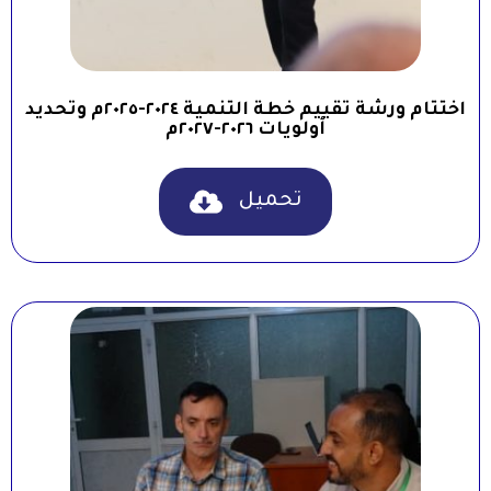
اختتام ورشة تقييم خطة التنمية ٢٠٢٤-٢٠٢٥م وتحديد
أولويات ٢٠٢٦-٢٠٢٧م
تحميل