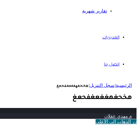
تقارير شهرية
المديريات
اتصل بنا
الرئيسية
|
سجل التنزيل
|
هخحغهغغعغفحعغ
هخحغهغغعغفحعغ
م مهدي عقلان
زر الذهاب إلى الأعلى