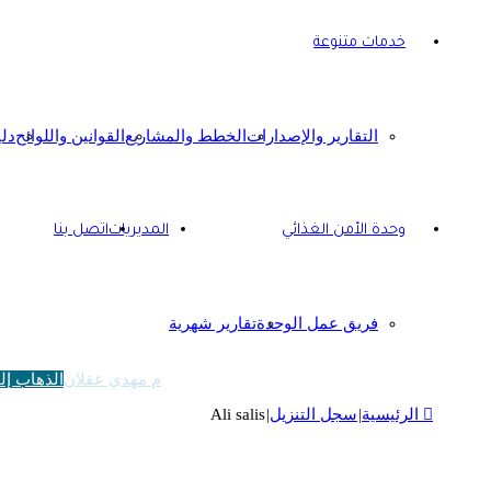
خدمات متنوعة
التقارير والإصدارات
الخطط والمشاريع
القوانين واللوائح
دل
وحدة الأمن الغذائي
المديريات
اتصل بنا
فريق عمل الوحدة
تقارير شهرية
م مهدي عقلان
الذهاب إل
الرئيسية
|
سجل التنزيل
|
Ali salis