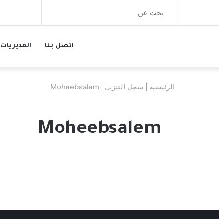
بحث
عن
اتصل بنا
المديريات
الرئيسية
|
سجل التنزيل
|
Moheebsalem
Moheebsalem