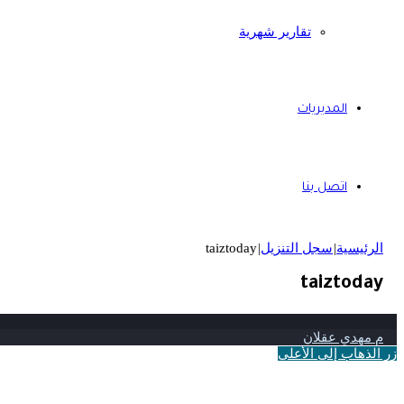
تقارير شهرية
المديريات
اتصل بنا
الرئيسية
|
سجل التنزيل
|
taiztoday
taiztoday
م مهدي عقلان
زر الذهاب إلى الأعلى