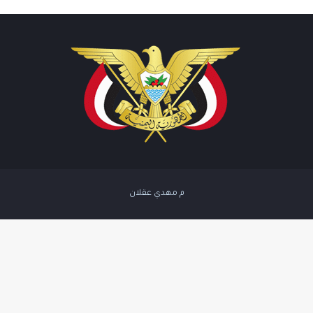
م مهدي عقلان