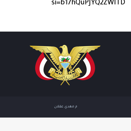
si=b17hQuPJYQ2ZWlTD
م مهدي عقلان