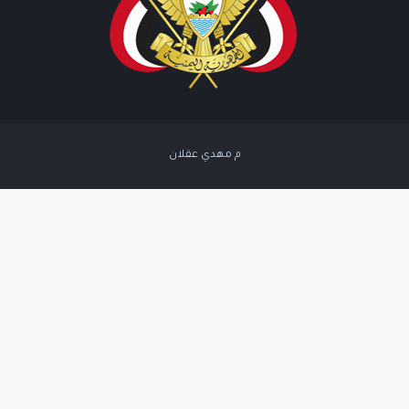
م مهدي عقلان