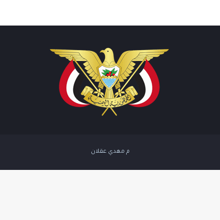
م مهدي عقلان