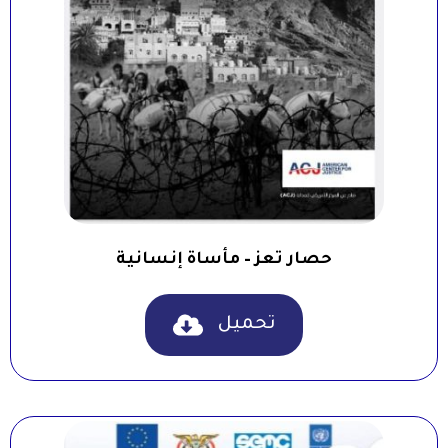
حصار تعز – مأساة إنسانية
تحميل